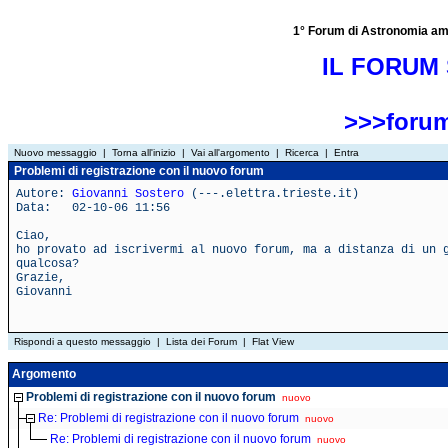
1° Forum di Astronomia amator
IL FORUM 
>>>forum
Nuovo messaggio
|
Torna all'inizio
|
Vai all'argomento
|
Ricerca
|
Entra
Problemi di registrazione con il nuovo forum
Autore:
Giovanni Sostero
(---.elettra.trieste.it)
Data: 02-10-06 11:56
Ciao,
ho provato ad iscrivermi al nuovo forum, ma a distanza di un 
qualcosa?
Grazie,
Giovanni
Rispondi a questo messaggio
|
Lista dei Forum
|
Flat View
Argomento
Problemi di registrazione con il nuovo forum
nuovo
Re: Problemi di registrazione con il nuovo forum
nuovo
Re: Problemi di registrazione con il nuovo forum
nuovo