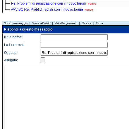
Re: Problemi di registrazione con il nuovo forum
nuovo
AVVISO Re: Probl di registr con il nuovo forum
nuovo
Nuovo messaggio
|
Torna all'inizio
|
Vai all'argomento
|
Ricerca
|
Entra
Rispondi a questo messaggio
Il tuo nome:
La tua e-mail:
Oggetto:
Allegato: